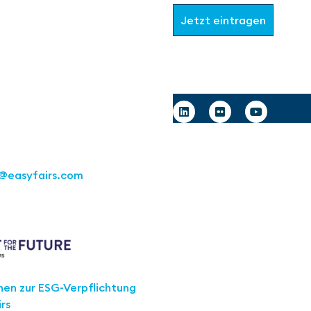
Jetzt eintragen
Deutschland GmbH
art
raße 16
Follow us
tgart
1 217267 10
@easyfairs.com
e Future
nen zur ESG-Verpflichtung
rs