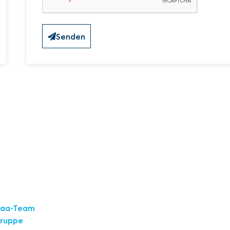
Senden
Werden Sie Teil
aaa-Team
Gruppe
Wählen Sie aus, welche I