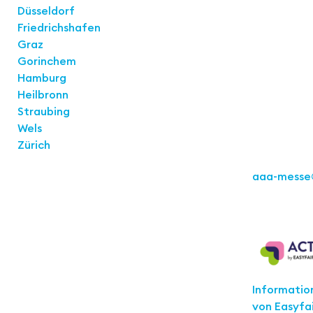
Düsseldorf
Kontakt
Friedrichshafen
Easyfairs 
Graz
Büro Stuttg
Gorinchem
Kremser St
Hamburg
70469 Stut
Heilbronn
Straubing
Wels
Zürich
Tel.: +49 71
aaa-messe
Act for th
Informatio
von Easyfai