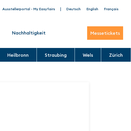
|
Ausstellerportal - My Easyfairs
Deutsch
English
Français
Nachhaltigkeit
Messetickets
Heilbronn
Straubing
Wels
Zürich