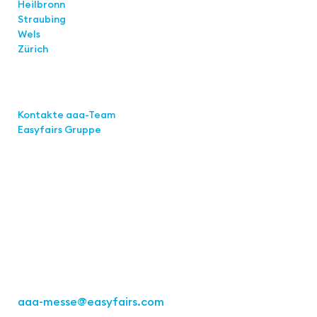
Heilbronn
Straubing
Wels
Zürich
Links
Kontakte aaa-Team
Easyfairs Gruppe
Kontakt
Easyfairs Deutschland GmbH
Büro Stuttgart
Kremser Straße 16
70469 Stuttgart
Tel.: +49 711 217267 10
aaa-messe
@easyfairs.com