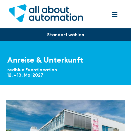
Anreise & Unterkunft
redblue Eventlocation
12. + 13. Mai 2027