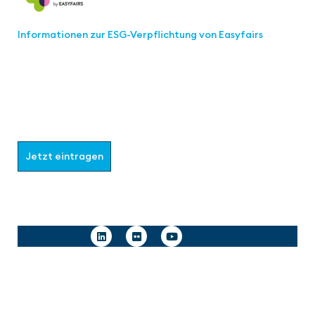
Informationen zur ESG-Verpflichtung von Easyfairs
Werden Sie Teil der aaa-Community!
Wählen Sie aus, welche Informationen Sie erhalten
möchten.
Jetzt eintragen
Follow us