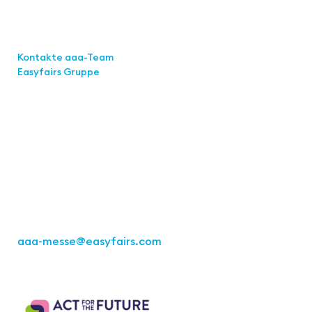
Links
Kontakte aaa-Team
Easyfairs Gruppe
Kontakt
Easyfairs Deutschland GmbH
Büro Stuttgart
Kremser Straße 16
70469 Stuttgart
Tel.: +49 711 217267 10
aaa-messe
@easyfairs.com
Act for the Future