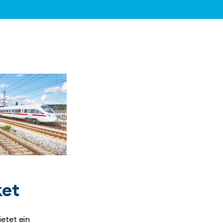
ket
etet ein