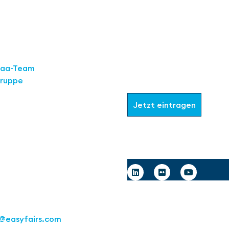
Werden Sie Teil
aaa-Team
Gruppe
Wählen Sie aus, welche I
Jetzt eintragen
Deutschland GmbH
art
raße 16
Follow us
tgart
1 217267 10
@easyfairs.com