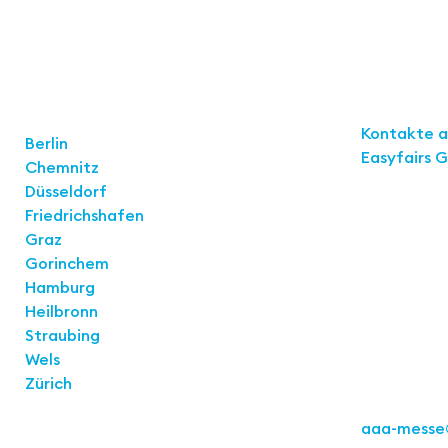
Links
Standorte
Kontakte 
Berlin
Easyfairs 
Chemnitz
Düsseldorf
Kontakt
Friedrichshafen
Easyfairs 
Graz
Büro Stuttg
Gorinchem
Kremser St
Hamburg
70469 Stut
Heilbronn
Straubing
Wels
Zürich
Tel.: +49 71
aaa-messe