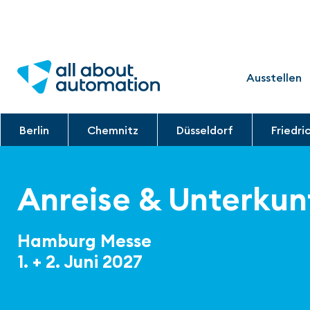
Ausstellen
Berlin
Chemnitz
Düsseldorf
Friedri
Anreise & Unterkun
Hamburg Messe
1. + 2. Juni 2027