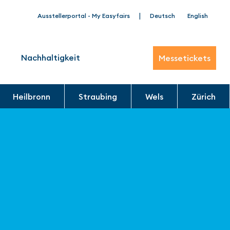
|
Ausstellerportal - My Easyfairs
Deutsch
English
Nachhaltigkeit
Messetickets
Heilbronn
Straubing
Wels
Zürich