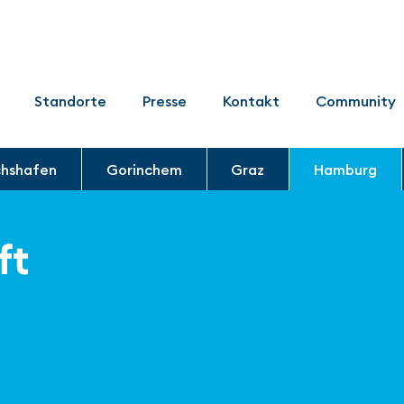
Standorte
Presse
Kontakt
Community
chshafen
Gorinchem
Graz
Hamburg
ft