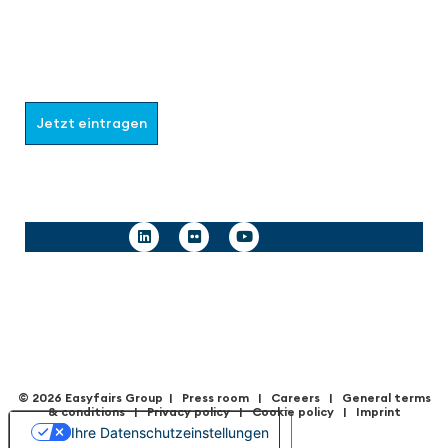
Werden Sie Teil der aaa-Community!
Wählen Sie aus, welche Informationen Sie erhalten
möchten.
Jetzt eintragen
Follow us
© 2026 Easyfairs Group
|
Press room
|
Careers
|
General terms
& condition
s |
Privacy policy
|
Cookie policy
|
Imprint
Ihre Datenschutzeinstellungen