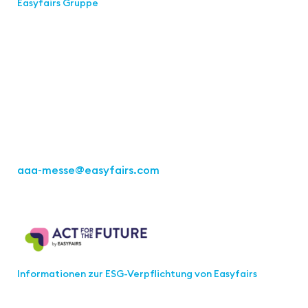
Easyfairs Gruppe
Kontakt
Easyfairs Deutschland GmbH
Büro Stuttgart
Kremser Straße 16
70469 Stuttgart
Tel.: +49 711 217267 10
aaa-messe
@easyfairs.com
Act for the Future
Informationen zur ESG-Verpflichtung von Easyfairs