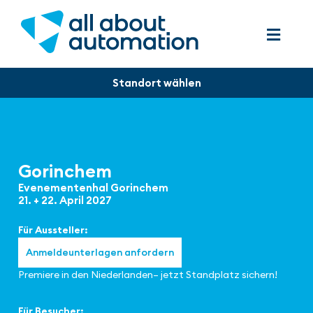
Gorinchem
Evenementenhal Gorinchem
21. + 22. April 2027
Für Aussteller:
Anmeldeunterlagen anfordern
Premiere in den Niederlanden– jetzt Standplatz sichern!
Für Besucher: