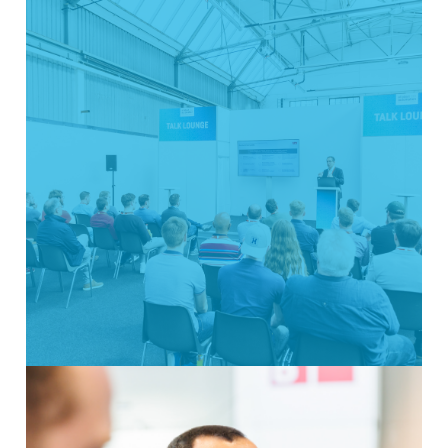
Wer stellt aus?
Anbieter von Automatisierungslösungen – von
der Komponente bis zum System. Dazu gehören
Unternehmen aus Robotik, Steuerungs- und
Antriebstechnik, Sensorik, industrieller
Software, Daten & IIoT sowie Netzwerk- und
Sicherheitstechnik. Ergänzt wird das Spektrum
durch Systemintegratoren und Engineering-
Dienstleister mit konkreter
Umsetzungskompetenz.
Wer kommt als Besucher?