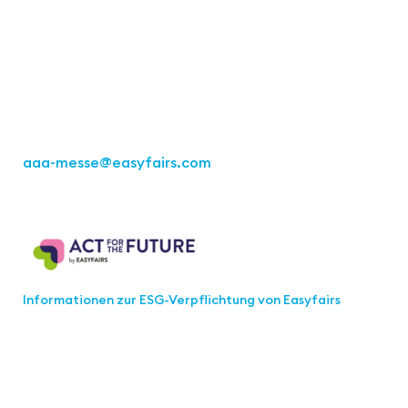
Easyfairs Deutschland GmbH
Büro Stuttgart
Kremser Straße 16
70469 Stuttgart
Tel.: +49 711 217267 10
aaa-messe
@easyfairs.com
Act for the Future
Informationen zur ESG-Verpflichtung von Easyfairs
Werden Sie Teil der aaa-Community!
Wählen Sie aus, welche Informationen Sie erhalten