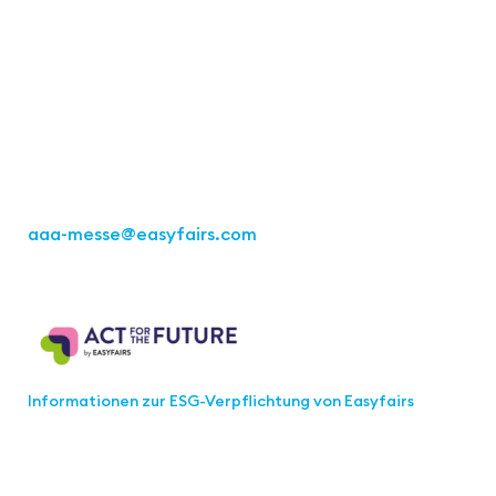
Kontakt
Easyfairs Deutschland GmbH
Büro Stuttgart
Kremser Straße 16
70469 Stuttgart
Tel.: +49 711 217267 10
aaa-messe
@easyfairs.com
Act for the Future
Informationen zur ESG-Verpflichtung von Easyfairs
Werden Sie Teil der aaa-Community!