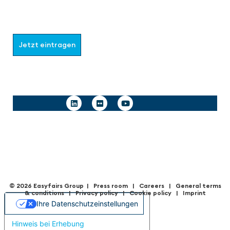
Wählen Sie aus, welche Informationen Sie erhalten
möchten.
Jetzt eintragen
Follow us
© 2026 Easyfairs Group
|
Press room
|
Careers
|
General terms
& condition
s |
Privacy policy
|
Cookie policy
|
Imprint
Ihre Datenschutzeinstellungen
Hinweis bei Erhebung