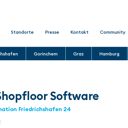
Standorte
Presse
Kontakt
Community
chshafen
Gorinchem
Graz
Hamburg
hopfloor Software
mation Friedrichshafen 24
2