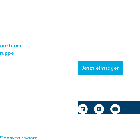
Werden Sie Teil
aaa-Team
Gruppe
Wählen Sie aus, welche I
Jetzt eintragen
Deutschland GmbH
art
raße 16
Follow us
tgart
1 217267 10
@easyfairs.com