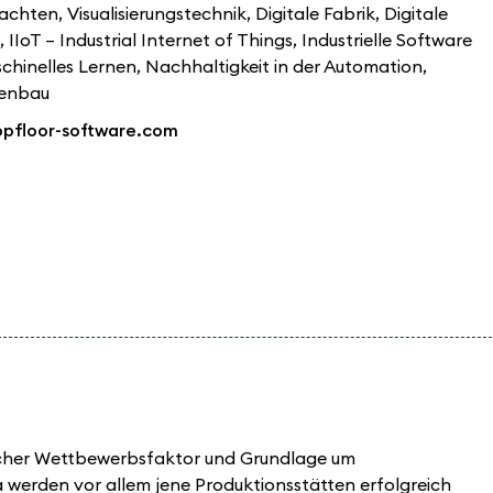
chten, Visualisierungstechnik
,
Digitale Fabrik
,
Digitale
,
IIoT – Industrial Internet of Things
,
Industrielle Software
chinelles Lernen
,
Nachhaltigkeit in der Automation
,
enbau
opfloor-software.com
tlicher Wettbewerbsfaktor und Grundlage um
a werden vor allem jene Produktionsstätten erfolgreich