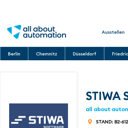
Ausstellen
Berlin
Chemnitz
Düsseldorf
Friedri
STIWA S
all about auto
STAND:
B2-61