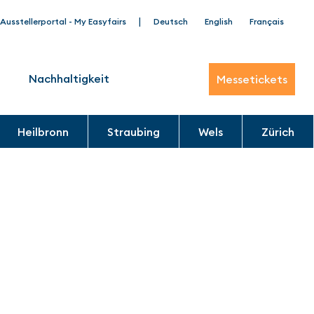
|
Ausstellerportal - My Easyfairs
Deutsch
English
Français
Nachhaltigkeit
Messetickets
Heilbronn
Straubing
Wels
Zürich