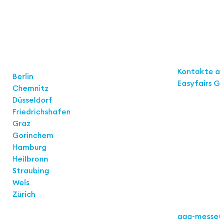
Links
Standorte
Kontakte 
Berlin
Easyfairs 
Chemnitz
Düsseldorf
Kontakt
Friedrichshafen
Easyfairs 
Graz
Büro Stuttg
Gorinchem
Kremser St
Hamburg
70469 Stut
Heilbronn
Straubing
Wels
Zürich
Tel.: +49 71
aaa-messe