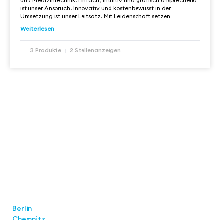
und Medizintechnik. Einfach, intuitiv und grafisch ansprechend
ist unser Anspruch. Innovativ und kostenbewusst in der
Umsetzung ist unser Leitsatz. Mit Leidenschaft setzen
Weiterlesen
3 Produkte
2 Stellenanzeigen
Standorte
Berlin
Chemnitz