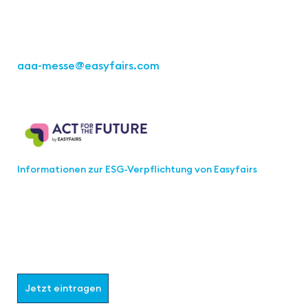
Tel.: +49 711 217267 10
aaa-messe
@easyfairs.com
Act for the Future
Informationen zur ESG-Verpflichtung von Easyfairs
Werden Sie Teil der aaa-Community!
Wählen Sie aus, welche Informationen Sie erhalten
möchten.
Jetzt eintragen