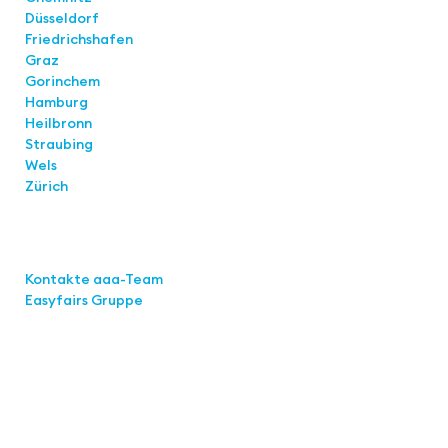
Düsseldorf
Friedrichshafen
Graz
Gorinchem
Hamburg
Heilbronn
Straubing
Wels
Zürich
Links
Kontakte aaa-Team
Easyfairs Gruppe
Kontakt
Easyfairs Deutschland GmbH
Büro Stuttgart
Kremser Straße 16
70469 Stuttgart