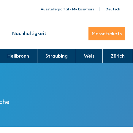
|
Ausstellerportal - My Easyfairs
Deutsch
Nachhaltigkeit
Messetickets
Heilbronn
Straubing
Wels
Zürich
nche