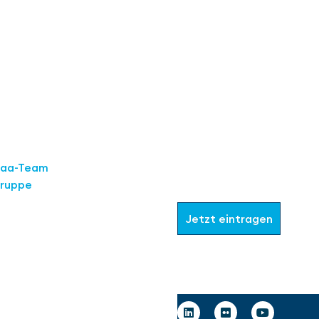
Werden Sie Teil
aaa-Team
Gruppe
Wählen Sie aus, welche I
Jetzt eintragen
Deutschland GmbH
art
raße 16
Follow us
tgart