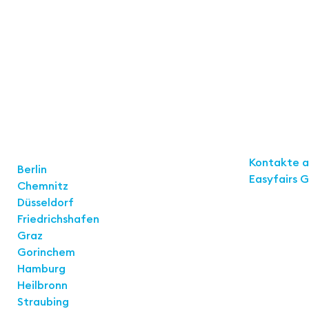
Links
Standorte
Kontakte 
Berlin
Easyfairs 
Chemnitz
Düsseldorf
Kontakt
Friedrichshafen
Easyfairs 
Graz
Büro Stuttg
Gorinchem
Kremser St
Hamburg
70469 Stut
Heilbronn
Straubing