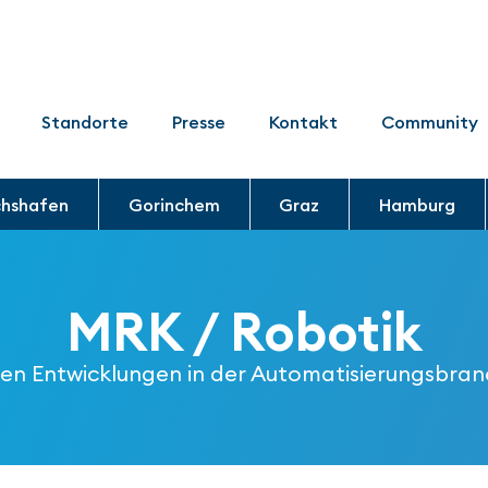
Standorte
Presse
Kontakt
Community
chshafen
Gorinchem
Graz
Hamburg
MRK / Robotik
sten Entwicklungen in der Automatisierungsbra