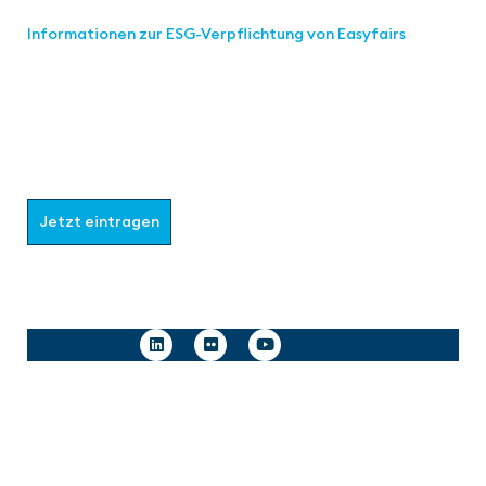
Informationen zur ESG-Verpflichtung von Easyfairs
Werden Sie Teil der aaa-Community!
Wählen Sie aus, welche Informationen Sie erhalten
möchten.
Jetzt eintragen
Follow us