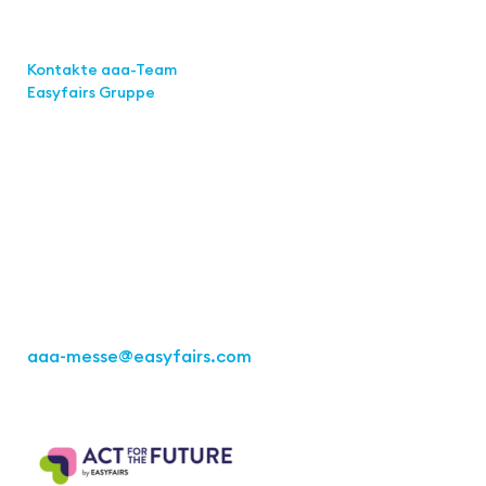
Links
Kontakte aaa-Team
Easyfairs Gruppe
Kontakt
Easyfairs Deutschland GmbH
Büro Stuttgart
Kremser Straße 16
70469 Stuttgart
Tel.: +49 711 217267 10
aaa-messe
@easyfairs.com
Act for the Future