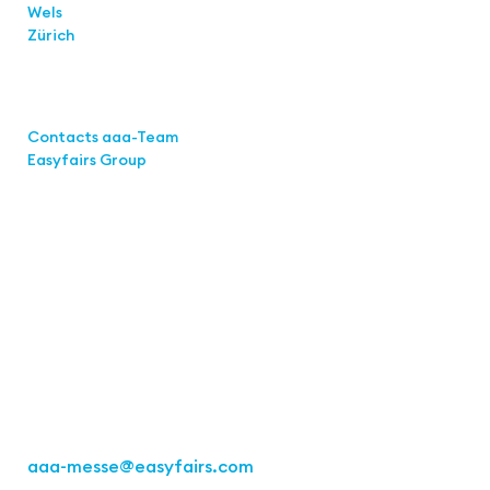
Wels
Zürich
Links
Contacts aaa-Team
Easyfairs Group
Contact
Easyfairs Deutschland GmbH
Office Stuttgart
Kremser
Straße 16
70469 Stuttgart
Fon: +49 711 217267 10
aaa-messe
@easyfairs.com