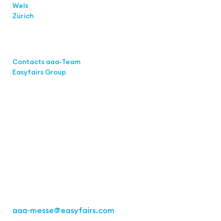
Wels
Zürich
Links
Contacts aaa-Team
Easyfairs Group
Contact
Easyfairs Deutschland GmbH
Office Stuttgart
Kremser
Straße 16
70469 Stuttgart
Fon: +49 711 217267 10
aaa-messe
@easyfairs.com