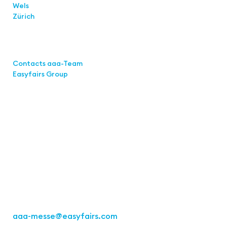
Wels
Zürich
Links
Contacts aaa-Team
Easyfairs Group
Contact
Easyfairs Deutschland GmbH
Office Stuttgart
Kremser
Straße 16
70469 Stuttgart
Fon: +49 711 217267 10
aaa-messe
@easyfairs.com