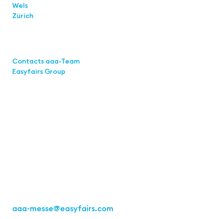
Wels
Zürich
Links
Contacts aaa-Team
Easyfairs Group
Contact
Easyfairs Deutschland GmbH
Office Stuttgart
Kremser
Straße 16
70469 Stuttgart
Fon: +49 711 217267 10
aaa-messe
@easyfairs.com