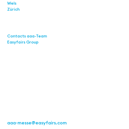
Wels
Zürich
Links
Contacts aaa-Team
Easyfairs Group
Contact
Easyfairs Deutschland GmbH
Office Stuttgart
Kremser
Straße 16
70469 Stuttgart
Fon: +49 711 217267 10
aaa-messe
@easyfairs.com