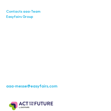
Links
Contacts aaa-Team
Easyfairs Group
Contact
Easyfairs Deutschland GmbH
Office Stuttgart
Kremser
Straße 16
70469 Stuttgart
Fon: +49 711 217267 10
aaa-messe
@easyfairs.com
Act for the Future