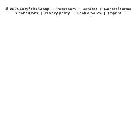
© 2026 Easyfairs Group
|
Press room
|
Careers
|
General terms
& condition
s |
Privacy policy
|
Cookie policy
|
Imprint