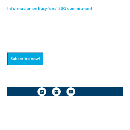
Information on Easyfairs’ ESG commitment
Join the aaa-Community!
Select which information you would like to receive
Subscribe now!
Follow us