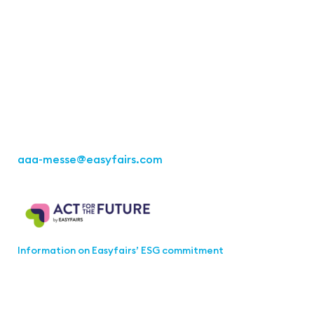
Easyfairs Deutschland GmbH
Office Stuttgart
Kremser
Straße 16
70469 Stuttgart
Fon: +49 711 217267 10
aaa-messe
@easyfairs.com
Act for the Future
Information on Easyfairs’ ESG commitment
Join the aaa-Community!