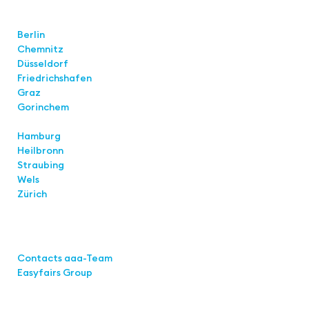
Locations
Berlin
Chemnitz
Düsseldorf
Friedrichshafen
Graz
Gorinchem
Hamburg
Heilbronn
Straubing
Wels
Zürich
Links
Contacts aaa-Team
Easyfairs Group
Contact