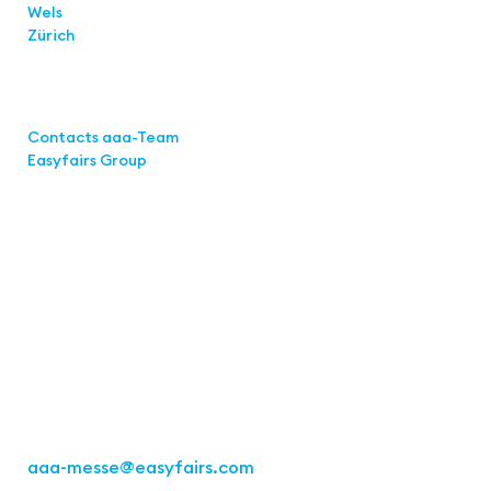
Wels
Zürich
Links
Contacts aaa-Team
Easyfairs Group
Contact
Easyfairs Deutschland GmbH
Office Stuttgart
Kremser
Straße 16
70469 Stuttgart
Fon: +49 711 217267 10
aaa-messe
@easyfairs.com