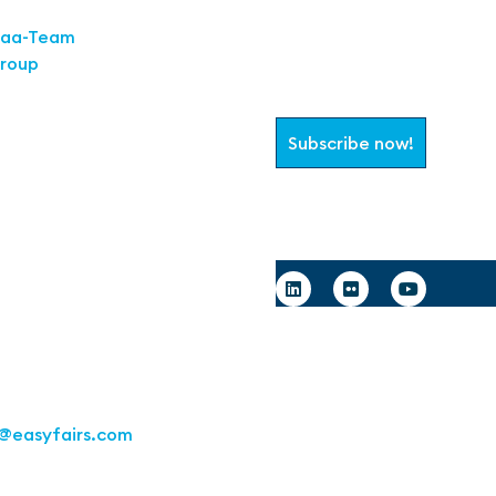
Join the aaa-C
aaa-Team
Group
Select which information 
Subscribe now!
Deutschland GmbH
Office
remser Straße 16
70469
Follow us
1 217267 10
@easyfairs.com
e Future