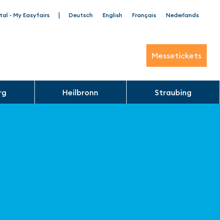
|
tal - My Easyfairs
Deutsch
English
Français
Nederlands
Messetickets
rg
Heilbronn
Straubing