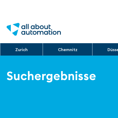
Zurich
Chemnitz
Düss
Suchergebnisse