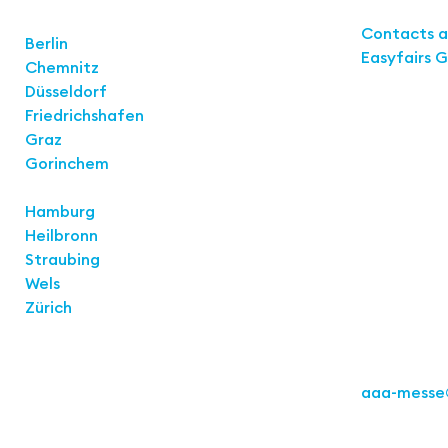
Links
Locations
Contacts 
Berlin
Easyfairs 
Chemnitz
Düsseldorf
Contact
Friedrichshafen
Easyfairs 
Graz
Stuttgart
K
Gorinchem
Stuttgart
Hamburg
Heilbronn
Straubing
Wels
Zürich
Fon: +49 71
aaa-messe
Act for th