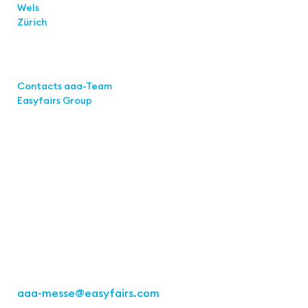
Wels
Zürich
Links
Contacts aaa-Team
Easyfairs Group
Contact
Easyfairs Deutschland GmbH
Office Stuttgart
Kremser
Straße 16
70469 Stuttgart
Fon: +49 711 217267 10
aaa-messe
@easyfairs.com