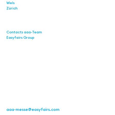
Wels
Zürich
Links
Contacts aaa-Team
Easyfairs Group
Contact
Easyfairs Deutschland GmbH
Office Stuttgart
Kremser
Straße 16
70469 Stuttgart
Fon: +49 711 217267 10
aaa-messe
@easyfairs.com