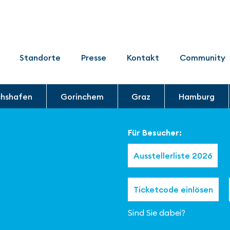
Standorte
Presse
Kontakt
Community
chshafen
Gorinchem
Graz
Hamburg
Für Besucher:
Ausstellerliste 2026
Ticketcode einlösen
Sind Sie dabei?