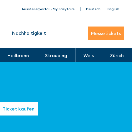
|
Ausstellerportal - My Easyfairs
Deutsch
English
Nachhaltigkeit
Messetickets
Heilbronn
Straubing
Wels
Zürich
Ticket kaufen