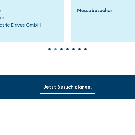
ucher
Aussteller
Kathrin Schimscha
Schimscha GmbH
Jetzt Besuch planen!