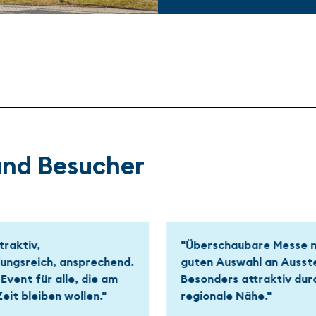
 und Besucher
aubare Messe mit einer
"Eine Messe für Schaffe
wahl an Ausstellern.
Schaffern! Wir sind gerne
s attraktiv durch
der Fachmesse, auf der 
 Nähe."
und Tüftler mit uns gem
Lösungen schaffen."