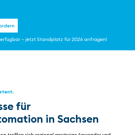
ordern
erfügbar – jetzt Standplatz für 2026 anfragen!
etent.
se für
tomation in Sachsen
ion treffen sich regional ansässige Anwender und