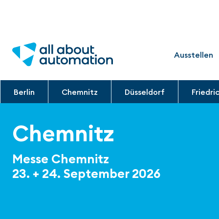
Ausstellen
Berlin
Chemnitz
Düsseldorf
Friedri
Chemnitz
Messe Chemnitz
23. + 24. September 2026