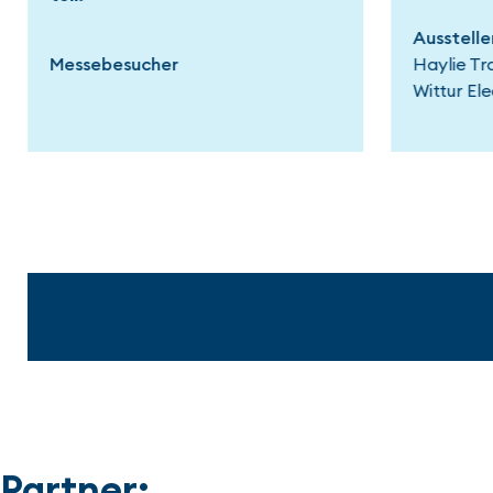
Aussteller
Messebes
Haylie Tran
Wittur Electric Drives GmbH
Partner: