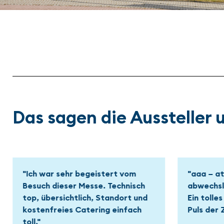
Das sagen die Aussteller
"aaa – attraktiv,
"Übersch
abwechslungsreich, ansprechend.
guten Aus
Ein tolles Event für alle, die am
Besonder
Puls der Zeit bleiben wollen."
regionale