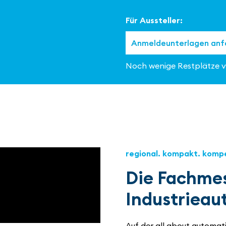
Für Aussteller:
Anmeldeunterlagen anf
Noch wenige Restplätze v
regional. kompakt. komp
Die Fachmes
Industrieau
Auf der all about automat