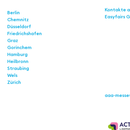
Links
Standorte
Kontakte 
Berlin
Easyfairs 
Chemnitz
Düsseldorf
Kontakt
Friedrichshafen
Easyfairs 
Graz
Büro Stuttg
Gorinchem
Kremser St
Hamburg
70469 Stut
Heilbronn
Straubing
Wels
Zürich
Tel.: +49 71
aaa-messe
Act for th