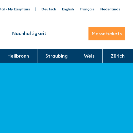
|
tal - My Easyfairs
Deutsch
English
Français
Nederlands
Nachhaltigkeit
Messetickets
Heilbronn
Straubing
Wels
Zürich