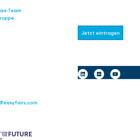
Werden Sie Teil
aaa-Team
Gruppe
Wählen Sie aus, welche I
Jetzt eintragen
Deutschland GmbH
art
raße 16
Follow us
tgart
1 217267 10
@easyfairs.com
e Future