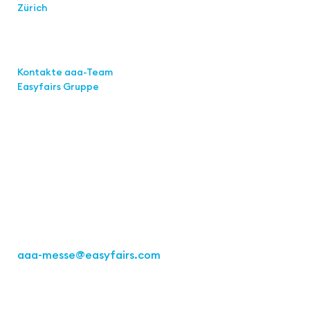
Zürich
Links
Kontakte aaa-Team
Easyfairs Gruppe
Kontakt
Easyfairs Deutschland GmbH
Büro Stuttgart
Kremser Straße 16
70469 Stuttgart
Tel.: +49 711 217267 10
aaa-messe
@easyfairs.com
Act for the Future